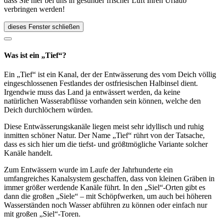
dass Sie hier bei uns in gesunder frischer Luft Ihren Urlaub
verbringen werden!
dieses Fenster schließen
Was ist ein „Tief“?
Ein „Tief“ ist ein Kanal, der der Entwässerung des vom Deich völlig
eingeschlossenen Festlandes der ostfriesischen Halbinsel dient.
Irgendwie muss das Land ja entwässert werden, da keine
natürlichen Wasserabflüsse vorhanden sein können, welche den
Deich durchlöchern würden.
Diese Entwässerungskanäle liegen meist sehr idyllisch und ruhig
inmitten schöner Natur. Der Name „Tief“ rührt von der Tatsache,
dass es sich hier um die tiefst- und größtmögliche Variante solcher
Kanäle handelt.
Zum Entwässern wurde im Laufe der Jahrhunderte ein
umfangreiches Kanalsystem geschaffen, dass von kleinen Gräben in
immer größer werdende Kanäle führt. In den „Siel“-Orten gibt es
dann die großen „Siele“ – mit Schöpfwerken, um auch bei höheren
Wasserständen noch Wasser abführen zu können oder einfach nur
mit großen „Siel“-Toren.