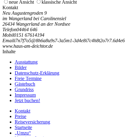
neue Ansicht
klassische Ansicht
Kontakt
Neu Augustengroden 9
im Wangerland bei Carolinensiel
26434 Wangerland an der Nordsee
Telefon
04464 646
Mobil
0151 67614194
Email
i
7
n
7
f
7
o
5
@
8
h
6
a
8
u
9
s
7
-
3
a
5
m
1
-
3
d
4
e
8
i
7
c
4
h
8
t
2
o
7
r
7
.
6
d
4
e
6
www.haus-am-deichtor.de
Inhalte
Ausstattung
Bilder
Datenschutz-Erklärung
Freie Termine
Gästebuch
Grundriss
Impressum
Jetzt buchen!
Kontakt
Preise
Reiseversicherung
Startseite
„Umzu“