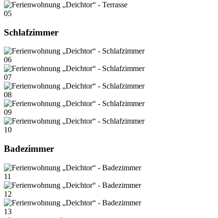
05
Schlafzimmer
06
07
08
09
10
Badezimmer
11
12
13